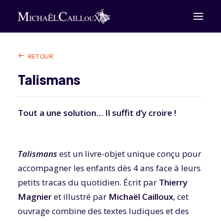
Dessins
Gravures
RETOUR
Sculptures
Tirages d’art
Talismans
Expositions
Livres
Animations
Tout a une solution… Il suffit d’y croire !
Collaborations
Accueil
À propos
Talismans
est un livre-objet unique conçu pour
Actualités
accompagner les enfants dès 4 ans face à leurs
Presse
petits tracas du quotidien. Écrit par
Thierry
Contact
Magnier
et illustré par
Michaël Cailloux
, cet
ouvrage combine des textes ludiques et des
BOUTIQUE