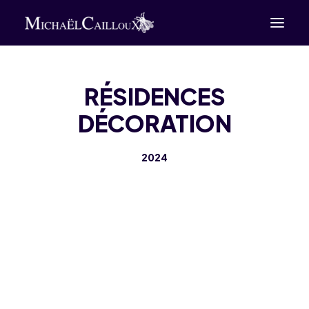
Dessins
Gravures
Sculptures
RÉSIDENCES
Tirages d’art
DÉCORATION
Expositions
Livres
Animations
2024
Collaborations
Accueil
À propos
Actualités
Presse
Contact
BOUTIQUE